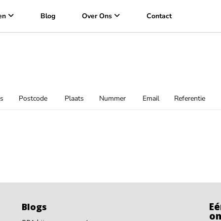
en
Blog
Over Ons
Contact
s
Postcode
Plaats
Nummer
Email
Referentie
Eé
Blogs
on