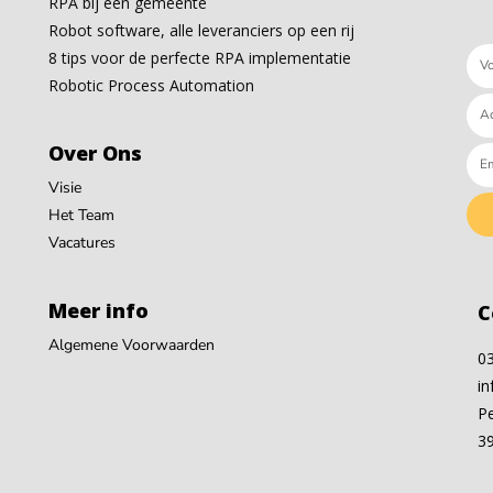
RPA bij een gemeente
Robot software, alle leveranciers op een rij
8 tips voor de perfecte RPA implementatie
Robotic Process Automation
Over Ons
Visie
Het Team
Vacatures
Meer info
C
Algemene Voorwaarden
0
in
P
3