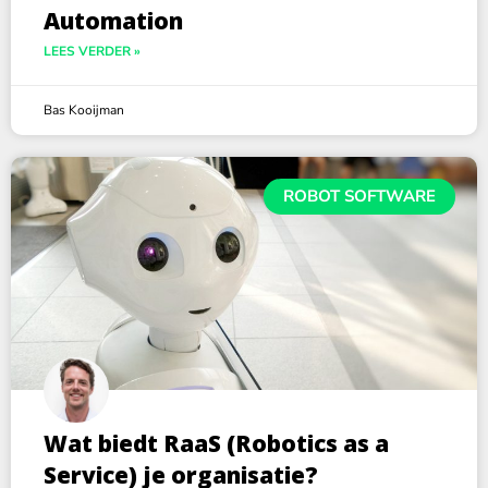
Automation
LEES VERDER »
Bas Kooijman
ROBOT SOFTWARE
Wat biedt RaaS (Robotics as a
Service) je organisatie?